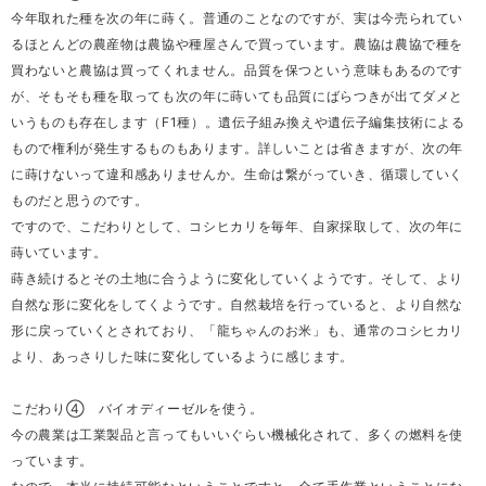
今年取れた種を次の年に蒔く。普通のことなのですが、実は今売られてい
るほとんどの農産物は農協や種屋さんで買っています。農協は農協で種を
買わないと農協は買ってくれません。品質を保つという意味もあるのです
が、そもそも種を取っても次の年に蒔いても品質にばらつきが出てダメと
いうものも存在します（F1種）。遺伝子組み換えや遺伝子編集技術による
もので権利が発生するものもあります。詳しいことは省きますが、次の年
に蒔けないって違和感ありませんか。生命は繋がっていき、循環していく
ものだと思うのです。
ですので、こだわりとして、コシヒカリを毎年、自家採取して、次の年に
蒔いています。
蒔き続けるとその土地に合うように変化していくようです。そして、より
自然な形に変化をしてくようです。自然栽培を行っていると、より自然な
形に戻っていくとされており、「龍ちゃんのお米」も、通常のコシヒカリ
より、あっさりした味に変化しているように感じます。
こだわり④ バイオディーゼルを使う。
今の農業は工業製品と言ってもいいぐらい機械化されて、多くの燃料を使
っています。