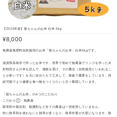
【2025年産】龍ちゃんのお米 白米 5kg
¥8,000
無農薬無肥料自然栽培のお米「龍ちゃんのお米」白米5kgです。
滋賀県高島市で作ったお米です。世界で初めて無農薬でリンゴを作った木
村秋則さんの本を読んで、感銘を受け、その農法（自然栽培といわれるこ
とが多いです）を元に自分たちで工夫して、家族で農業をしています。持
続可能でより健康な食べ物をつくりたいと日々奮闘しています。
「龍ちゃんのお米」の4つのこだわり
こだわり① 無農薬
除草剤や殺虫剤、殺菌剤など全ての農薬は一切使用していません。
特に除草剤を使わないと雑草が多くなり、除草作業が大変になります。除