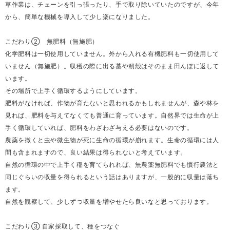
草作業は、チェーンを引っ張ったり、手で取り除いていたのですが、今年
から、簡単な機械を導入して少し楽になりました。
こだわり② 無肥料（無施肥）
化学肥料は一切使用していません。外から入れる有機肥料も一切使用して
いません（無施肥）。収穫の際に出る藁や籾殻はそのまま田んぼに返して
います。
その場所で上手く循環するようにしています。
肥料がなければ、作物が育たないと思われるかもしれませんが、森や林を
見れば、肥料を与えてなくても普通に育っています。自然界では生命が上
手く循環していれば、肥料をわざわざ与える必要はないのです。
農薬を撒くと虫や微生物が死に生命の循環が崩れます。生命の循環には人
間も含まれますので、良い結果は得られないと考えています。
自然の循環の中で上手く稲を育てられれば、無農薬無肥料でも慣行農法と
同じぐらいの収量を得られるという話はありますが、一般的に収量は落ち
ます。
自然を観察して、少しずつ収量を増やせたら良いなと思っております。
こだわり③ 自家採取して、種をつなぐ